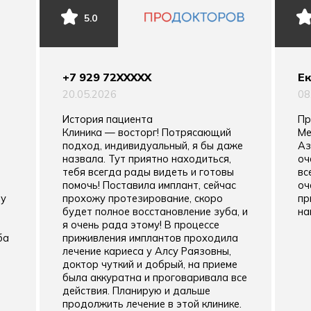
5.0
+7 929 72XXXXX
Ек
20.05.2026
08
История пациента
Пр
Клиника — восторг! Потрясающий
Ме
подход, индивидуальный, я бы даже
Аз
назвала. Тут приятно находиться,
оч
тебя всегда рады видеть и готовы
вс
помочь! Поставила имплант, сейчас
оч
 у
прохожу протезирование, скоро
пр
будет полное восстановление зуба, и
на
я очень рада этому! В процессе
ба
приживления имплантов проходила
лечение кариеса​ у Алсу Раязовны,
доктор чуткий и добрый, на приеме
была аккуратна и проговаривала все
действия. Планирую и дальше
продолжить лечение в этой клинике.