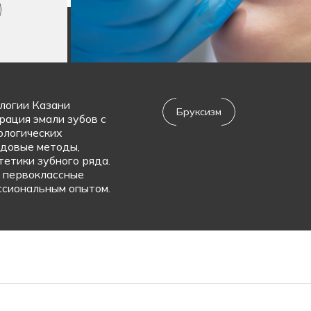
логии Казани
Бруксизм
рация эмали зубов с
ологических
едовые методы,
етики зубного ряда.
 первоклассные
ссиональным опытом.