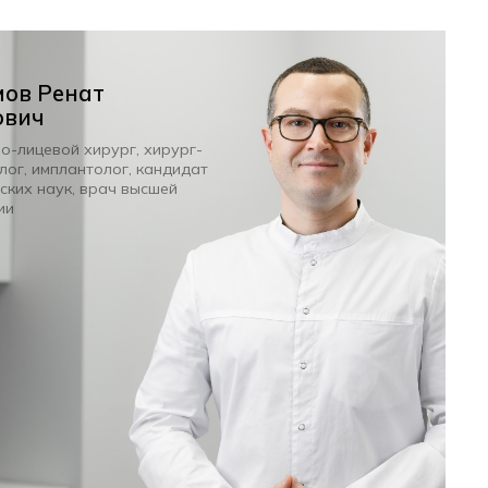
мов Ренат
ович
о-лицевой хирург, хирург-
лог, имплантолог,
кандидат
ских наук, врач высшей
ии