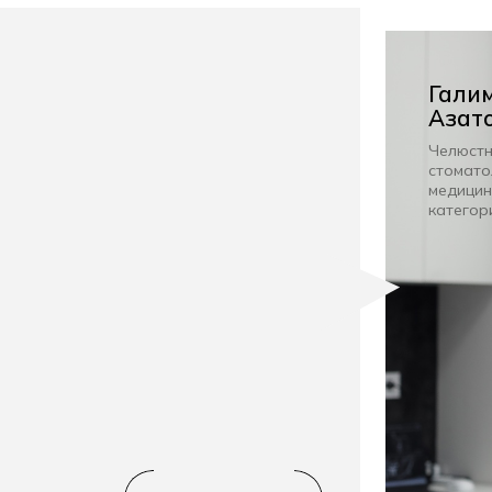
Гали
Азат
Челюстн
стомато
медицин
категор