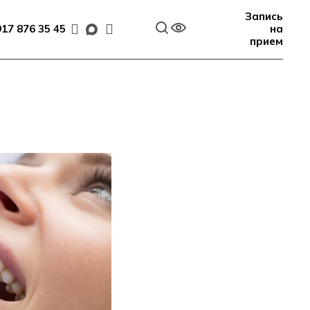
Запись
917 876 35 45
на
прием