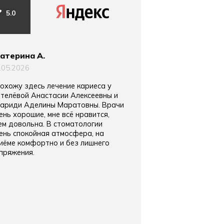
5.0
5.0
атерина А.
Тимур Гумеров
.05.2026
11.04.2026
охожу здесь лечение кариеса у
Если вы хотите в
телёвой Анастасии Алексеевны и
надолго и без ос
ариди Аделины Маратовны. Врачи
сюда, пришёл в кл
ень хорошие, мне всё нравится,
кариесами, лечил
ем довольна. В стоматологии
Алексеевны, я сч
ень спокойная атмосфера, на
лучших врачей в 
иёме комфортно и без лишнего
безболезненные у
пряжения.
аккуратное и вни
и самое главное 
потом не надо пе
так же будет отс
навязывания доп
клиникой