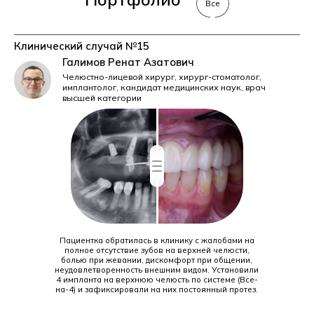
Все
Клинический случай №15
Кл
Галимов Ренат Азатович
Челюстно-лицевой хирург, хирург-стоматолог,
имплантолог,
кандидат медицинских наук, врач
высшей категории
до
после
Пациентка обратилась в клинику с жалобами на
полное отсутствие зубов на верхней челюсти,
болью при жевании, дискомфорт при общении,
неудовлетворенность внешним видом. Установили
4 импланта на верхнюю челюсть по системе (Все-
на-4) и зафиксировали на них постоянный протез.