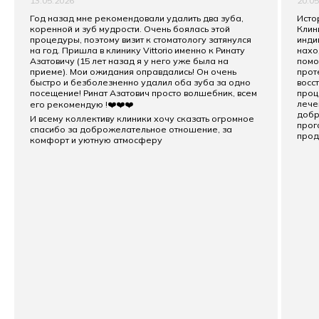
13.05.2026
20.0
Год назад мне рекомендовали удалить два зуба,
Исто
коренной и зуб мудрости. Очень боялась этой
Клин
процедуры, поэтому визит к стоматологу затянулся
инди
на год. Пришла в клинику Vittorio именно к Ринату
нахо
Азатовичу (15 лет назад я у него уже была на
помо
приеме). Мои ожидания оправдались! Он очень
прот
быстро и безболезненно удалил оба зуба за одно
восс
посещение! Ринат Азатович просто волшебник, всем
проц
лече
его рекомендую !❤️❤️❤️
добр
И всему коллективу клиники хочу сказать огромное
прог
спасибо за доброжелательное отношение, за
прод
комфорт и уютную атмосферу