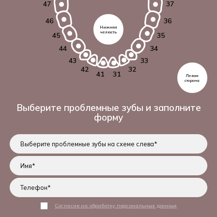
47
37
46
36
Нижняя
челюсть
45
35
44
34
43
33
42
32
41
31
Левая
сторона
Выберите проблемные зубы
и заполните
форму
Согласие на обработку персональных данных