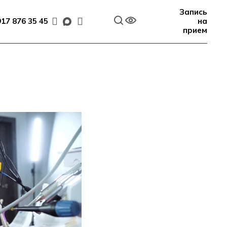
Запись
917 876 35 45
на
прием