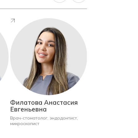
Филатова Анастасия
Кадырова Эль
Евгеньевна
Ильмеровна
Врач-стоматолог, эндодонтист,
Врач-ортодонт, гнато
микроскопист