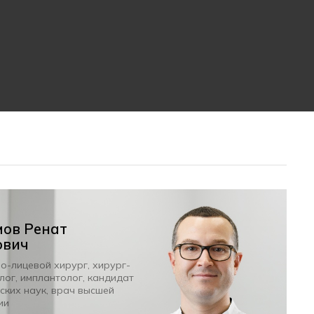
мов Ренат
ович
о-лицевой хирург, хирург-
лог, имплантолог,
кандидат
ских наук, врач высшей
ии