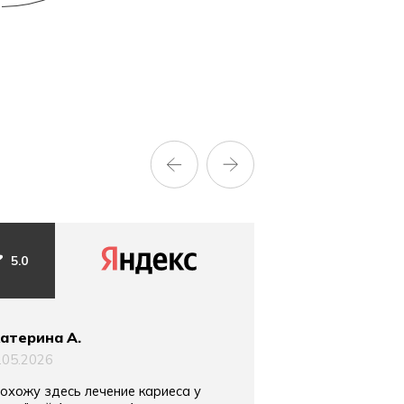
5.0
5.0
атерина А.
Тимур Гумеров
.05.2026
11.04.2026
охожу здесь лечение кариеса у
Если вы хотите в