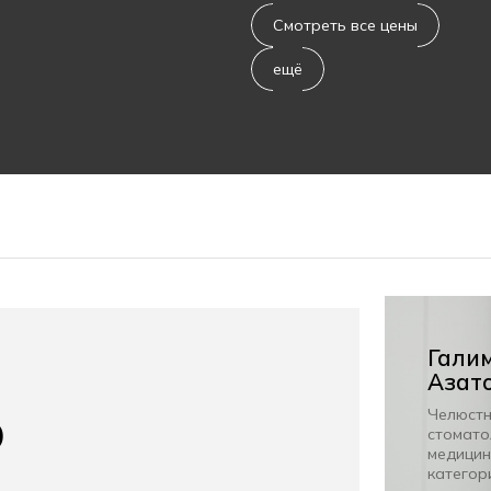
Смотреть все цены
ещё
Гали
Азат
Челюстн
O
стомато
медицин
категор