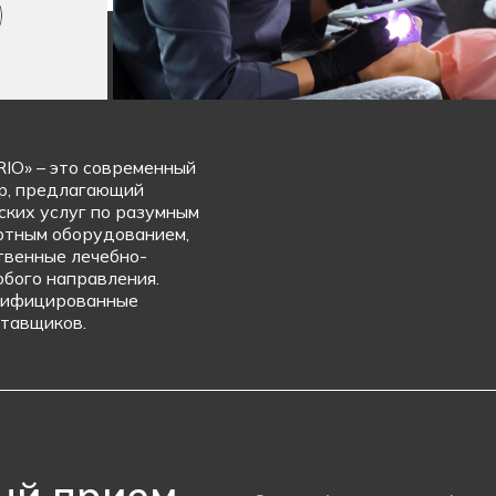
RIO» – это современный
р, предлагающий
ских услуг по разумным
ртным оборудованием,
твенные лечебно-
бого направления.
тифицированные
тавщиков.
ый прием