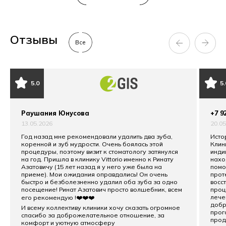
Отзывы
Все
5.0
5.
Раушания Юнусова
+7 9
13.05.2026
20.0
Год назад мне рекомендовали удалить два зуба,
Исто
коренной и зуб мудрости. Очень боялась этой
Клин
процедуры, поэтому визит к стоматологу затянулся
инди
на год. Пришла в клинику Vittorio именно к Ринату
нахо
Азатовичу (15 лет назад я у него уже была на
помо
приеме). Мои ожидания оправдались! Он очень
прот
быстро и безболезненно удалил оба зуба за одно
восс
посещение! Ринат Азатович просто волшебник, всем
проц
лече
его рекомендую !❤️❤️❤️
добр
И всему коллективу клиники хочу сказать огромное
прог
спасибо за доброжелательное отношение, за
прод
комфорт и уютную атмосферу