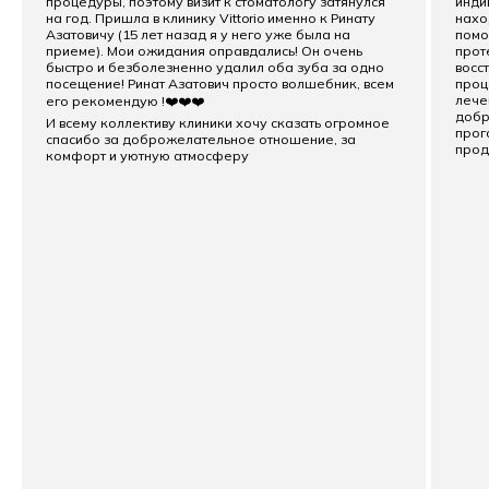
процедуры, поэтому визит к стоматологу затянулся
инди
на год. Пришла в клинику Vittorio именно к Ринату
нахо
Азатовичу (15 лет назад я у него уже была на
помо
приеме). Мои ожидания оправдались! Он очень
прот
быстро и безболезненно удалил оба зуба за одно
восс
посещение! Ринат Азатович просто волшебник, всем
проц
лече
его рекомендую !❤️❤️❤️
добр
И всему коллективу клиники хочу сказать огромное
прог
спасибо за доброжелательное отношение, за
прод
комфорт и уютную атмосферу