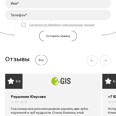
Согласие на обработку персональных данных
Отзывы
Все
5.0
5.
Раушания Юнусова
+7 9
13.05.2026
20.0
Год назад мне рекомендовали удалить два зуба,
Исто
коренной и зуб мудрости. Очень боялась этой
Клин