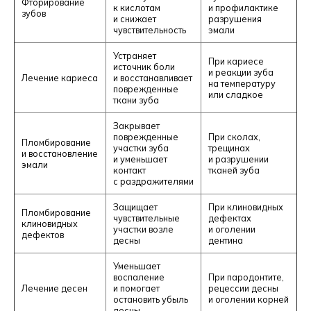
Фторирование
к кислотам
и профилактике
зубов
и снижает
разрушения
чувствительность
эмали
Устраняет
При кариесе
источник боли
и реакции зуба
Лечение кариеса
и восстанавливает
на температуру
поврежденные
или сладкое
ткани зуба
Закрывает
поврежденные
При сколах,
Пломбирование
участки зуба
трещинах
и восстановление
и уменьшает
и разрушении
эмали
контакт
тканей зуба
с раздражителями
Защищает
При клиновидных
Пломбирование
чувствительные
дефектах
клиновидных
участки возле
и оголении
дефектов
десны
дентина
Уменьшает
воспаление
При пародонтите,
Лечение десен
и помогает
рецессии десны
остановить убыль
и оголении корней
десны