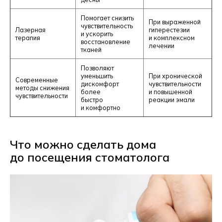
Помогает снизить
При выраженной
чувствительность
Лазерная
гиперестезии
и ускорить
терапия
и комплексном
восстановление
лечении
тканей
Позволяют
уменьшить
При хронической
Современные
дискомфорт
чувствительности
методы снижения
более
и повышенной
чувствительности
быстро
реакции эмали
и комфортно
Что можно сделать дома
до посещения стоматолога