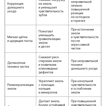
неправильной
Коррекция
на эмаль
гигиене,
домашнего
и уменьшает
повышенной
ухода
чувствительность
реакции
зубов
на холодное
и горячее
При истончении
Помогают
эмали
уменьшить
Мягкие щётки
и чувствительности
травматизацию
и щадящие пасты
после
эмали
агрессивной
и десен
чистки
Снижает риск
стирания эмали
При неправильной
Деликатная
и появления
технике
техника чистки
клиновидных
домашнего ухода
дефектов
Укрепляет эмаль
При начальной
Реминерализация
с помощью
чувствительности
эмали
кальция
и ослаблении
и минералов
эмали
Делает эмаль
При повышенной
более устойчивой
чувствительности