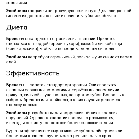
замочками.
Элайнеры
гладкие и не травмируют слизистую. Для ежедневной
гигиены их достаточно снять и почистить зубы как обычно.
Диета
Брекеты
накладывают ограничения в питании. Придётся
отказаться от твёрдой (орехи, сухари), вязкой и липкой пищи
(ириски, жвачка), чтобы не повредить элементы системы.
Элайнеры
не требуют ограничений, поскольку их снимают перед
едой.
Эффективность
Брекеты
— золотой стандарт ортодонтии. Они справятся
с самыми сложными патологиями: серьёзными аномалиями
прикуса, сильной скученностью, поворотом зубов. Вопрос, что
выбрать, брекеты или элайнеры, в таких случаях решается
в пользу первых.
Элайнеры
разработаны для коррекции лёгких и средних
нарушений. Однако технологии постоянно развиваются,
и сегодня они могут решать всё более сложные задачи.
Будет ли эффективнее выравнивание зубов элайнерами или
брекетами в вашем случае, может решить только врач.