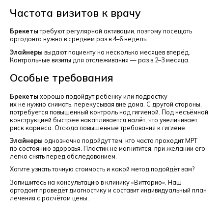
Частота визитов к врачу
Брекеты
требуют регулярной активации, поэтому посещать
ортодонта нужно в среднем раз в 4–6 недель.
Элайнеры
выдают пациенту на несколько месяцев вперёд.
Контрольные визиты для отслеживания — раз в 2–3 месяца.
Особые требования
Брекеты
хорошо подойдут ребёнку или подростку —
их не нужно снимать, перекусывая вне дома. С другой стороны,
потребуется повышенный контроль над гигиеной. Под несъёмной
конструкцией быстрее накапливается налёт, что увеличивает
риск кариеса. Отсюда повышенные требования к гигиене.
Элайнеры
однозначно подойдут тем, кто часто проходит МРТ
по состоянию здоровья. Пластик не магнитится, при желании его
легко снять перед обследованием.
Хотите узнать точную стоимость и какой метод подойдёт вам?
Запишитесь на консультацию в клинику «Витторио». Наш
ортодонт проведёт диагностику и составит индивидуальный план
лечения с расчётом цены.