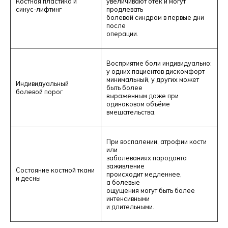
Костная пластика и
увеличивают отёк и могут
синус-лифтинг
продлевать
болевой синдром в первые дни
после
операции.
Восприятие боли индивидуально:
у одних пациентов дискомфорт
минимальный, у других может
Индивидуальный
быть более
болевой порог
выраженным даже при
одинаковом объёме
вмешательства.
При воспалении, атрофии кости
или
заболеваниях пародонта
заживление
Состояние костной ткани
происходит медленнее,
и десны
а болевые
ощущения могут быть более
интенсивными
и длительными.