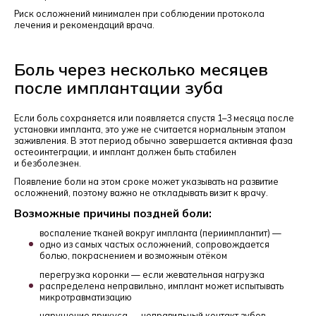
Риск осложнений минимален при соблюдении протокола
лечения и рекомендаций врача.
Боль через несколько месяцев
после имплантации зуба
Если боль сохраняется или появляется спустя 1–3 месяца после
установки импланта, это уже не считается нормальным этапом
заживления. В этот период обычно завершается активная фаза
остеоинтеграции, и имплант должен быть стабилен
и безболезнен.
Появление боли на этом сроке может указывать на развитие
осложнений, поэтому важно не откладывать визит к врачу.
Возможные причины поздней боли:
воспаление тканей вокруг импланта (периимплантит) —
одно из самых частых осложнений, сопровождается
болью, покраснением и возможным отёком
перегрузка коронки — если жевательная нагрузка
распределена неправильно, имплант может испытывать
микротравматизацию
нарушение прикуса — неправильный контакт зубов